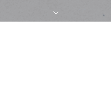
施工事例
Construction example
4
25
4
23
2024
2024